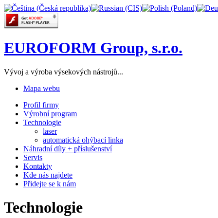
EUROFORM Group, s.r.o.
Vývoj a výroba výsekových nástrojů...
Mapa webu
Profil firmy
Výrobní program
Technologie
laser
automatická ohýbací linka
Náhradní díly + příslušenství
Servis
Kontakty
Kde nás najdete
Přidejte se k nám
Technologie