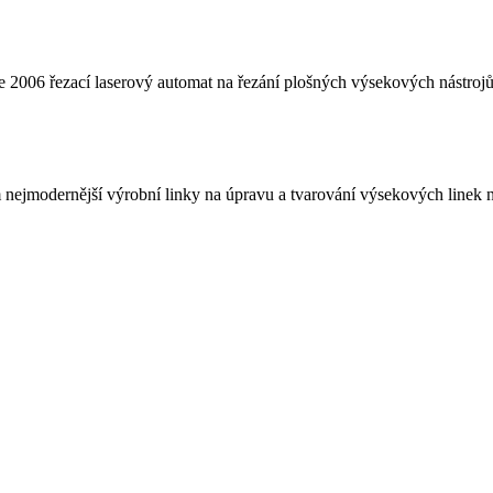
ce 2006 řezací laserový automat na řezání plošných výsekových nástroj
m nejmodernější výrobní linky na úpravu a tvarování výsekových lin